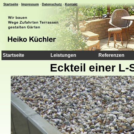
Startseite
·
Impressum
·
Datenschutz
·
Kontakt
Startseite
Leistungen
Referenzen
Eckteil einer L